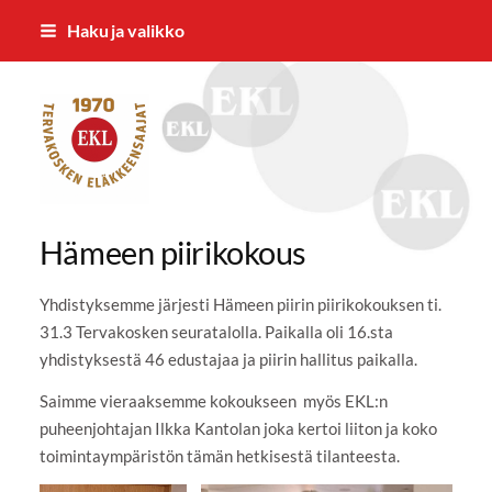
Siirry
Haku ja valikko
sivun
sisältöön
Tervakosken Eläkkeensaajat ry
Hämeen piirikokous
Yhdistyksemme järjesti Hämeen piirin piirikokouksen ti.
31.3 Tervakosken seuratalolla. Paikalla oli 16.sta
yhdistyksestä 46 edustajaa ja piirin hallitus paikalla.
Saimme vieraaksemme kokoukseen myös EKL:n
puheenjohtajan Ilkka Kantolan joka kertoi liiton ja koko
toimintaympäristön tämän hetkisestä tilanteesta.