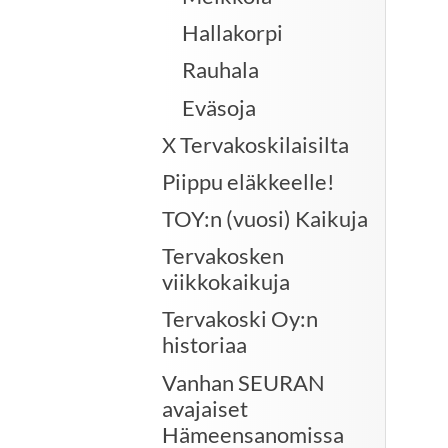
Hallakorpi
Rauhala
Eväsoja
X Tervakoskilaisilta
Piippu eläkkeelle!
TOY:n (vuosi) Kaikuja
Tervakosken
viikkokaikuja
Tervakoski Oy:n
historiaa
Vanhan SEURAN
avajaiset
Hämeensanomissa