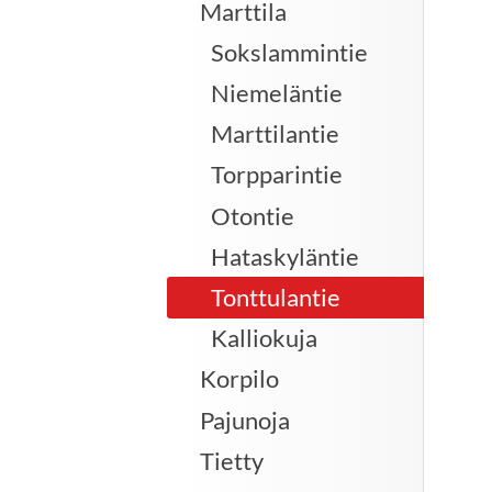
Marttila
Sokslammintie
Niemeläntie
Marttilantie
Torpparintie
Otontie
Hataskyläntie
Tonttulantie
Kalliokuja
Korpilo
Pajunoja
Tietty