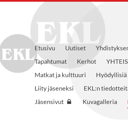
Etusivu
Uutiset
Yhdistyks
eensaajat ry
Tapahtumat
Kerhot
YHTEI
Matkat ja kulttuuri
Hyödyllisiä
Liity jäseneksi
EKL:n tiedotteit
Jäsensivut
Kuvagalleria