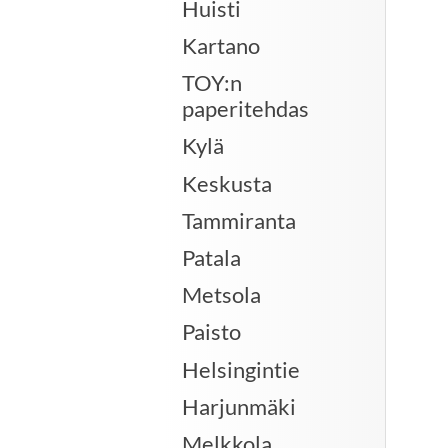
Huisti
Kartano
TOY:n
paperitehdas
Kylä
Keskusta
Tammiranta
Patala
Metsola
Paisto
Helsingintie
Harjunmäki
Melkkola