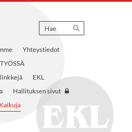
Haku
Hae
emme
Yhteystiedot
STYÖSSÄ
 linkkejä
EKL
a
Hallituksen sivut
Kaikuja