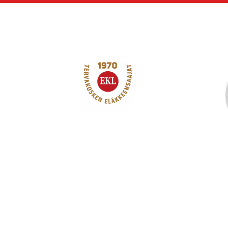
Siirry
sivun
sisältöön
Tervakosken Eläkk