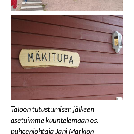
Taloon tutustumisen jälkeen
asetuimme kuuntelemaan os.
puheenjohtaja Jani Markion