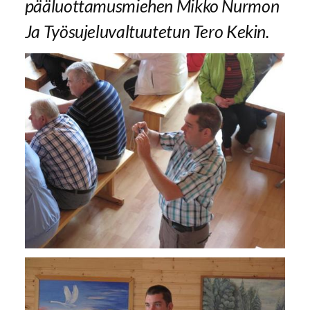
pääluottamusmiehen Mikko Nurmon
Ja Työsujeluvaltuutetun Tero Kekin.