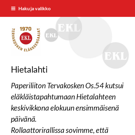
Siirry
Haku ja valikko
sivun
sisältöön
Tervakosken Eläkkeensaajat ry
Hietalahti
Paperiliiton Tervakosken Os.54 kutsui
eläkläistapahtumaan Hietalahteen
keskivikkona elokuun ensimmäisenä
päivänä.
Rollaattorirallissa sovimme, että