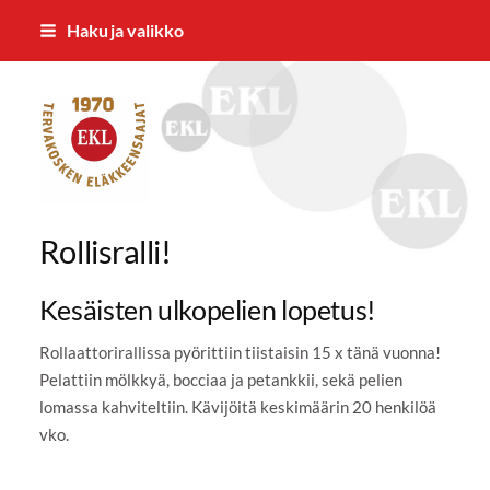
Siirry
Haku ja valikko
sivun
sisältöön
Tervakosken Eläkkeensaajat ry
Rollisralli!
Kesäisten ulkopelien lopetus!
Rollaattorirallissa pyörittiin tiistaisin 15 x tänä vuonna!
Pelattiin mölkkyä, bocciaa ja petankkii, sekä pelien
lomassa kahviteltiin. Kävijöitä keskimäärin 20 henkilöä
vko.