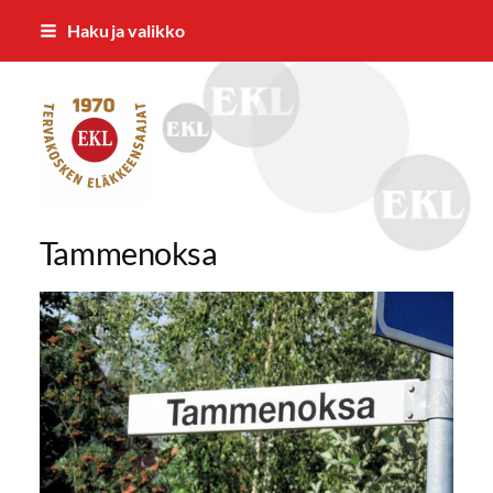
Siirry
Haku ja valikko
sivun
sisältöön
Tervakosken Eläkkeensaajat ry
Tammenoksa