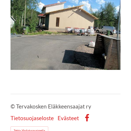
©
Tervakosken Eläkkeensaajat ry
Tietosuojaseloste
Evästeet
Facebook
Tehty Yhdistysavaimella