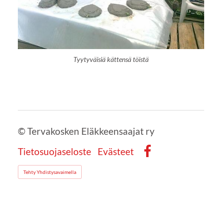
Tyytyväisiä kättensä töistä
©
Tervakosken Eläkkeensaajat ry
Tietosuojaseloste
Evästeet
Facebook
Tehty Yhdistysavaimella