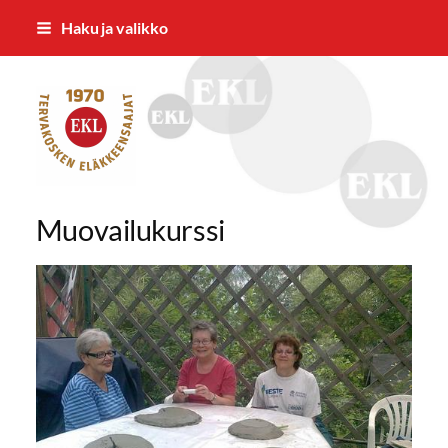
Siirry
Haku ja valikko
sivun
sisältöön
Tervakosken Eläkkeensaajat ry
Muovailukurssi