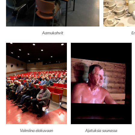
Aamukahvit
E
Valmiina elokuvaan
Ajatuksia saunassa