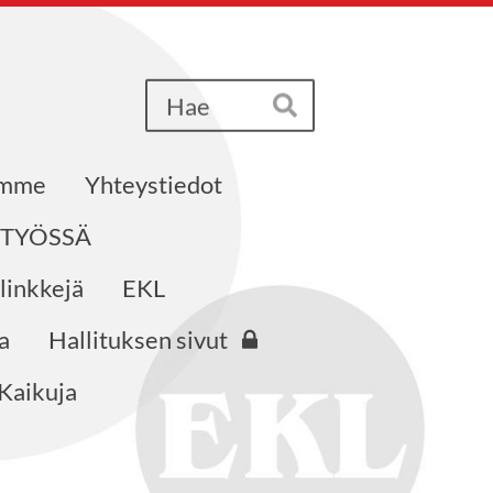
Haku
Hae
emme
Yhteystiedot
STYÖSSÄ
 linkkejä
EKL
a
Hallituksen sivut
Kaikuja