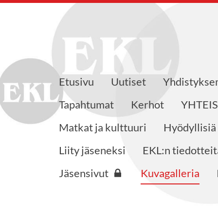
Etusivu
Uutiset
Yhdistyks
eensaajat ry
Tapahtumat
Kerhot
YHTEI
Matkat ja kulttuuri
Hyödyllisiä
Liity jäseneksi
EKL:n tiedotteit
Jäsensivut
Kuvagalleria