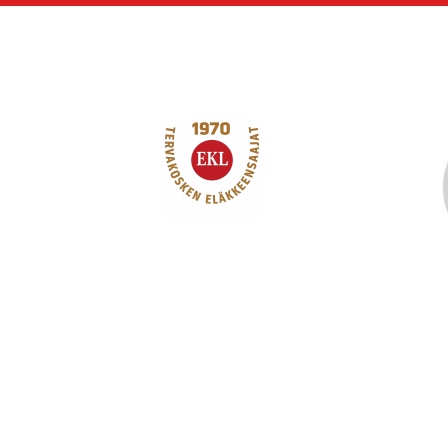
Siirry
sivun
sisältöön
Tervakosken Eläkk