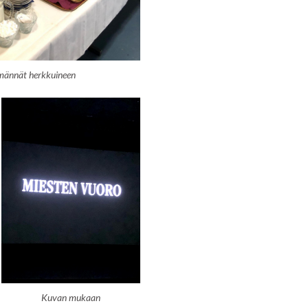
männät herkkuineen
Kuvan mukaan