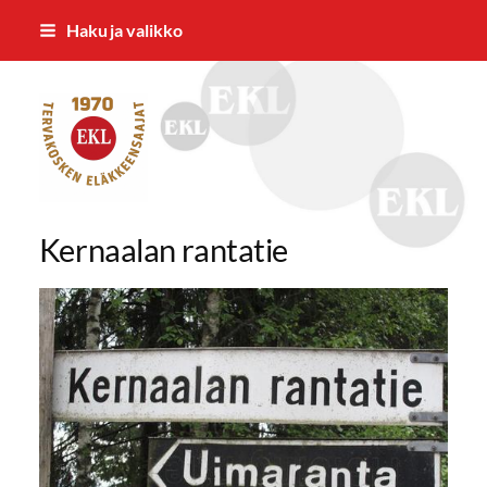
Siirry
Haku ja valikko
sivun
sisältöön
Tervakosken Eläkkeensaajat ry
Kernaalan rantatie