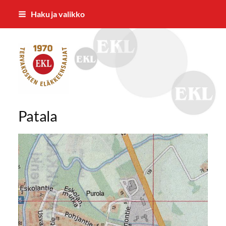
Siirry
Haku ja valikko
sivun
sisältöön
Tervakosken Eläkkeensaajat ry
Patala