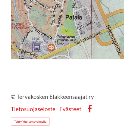
©
Tervakosken Eläkkeensaajat ry
Tietosuojaseloste
Evästeet
Facebook
Tehty Yhdistysavaimella