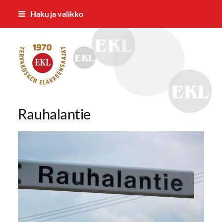
Siirry
Haku ja valikko
sivun
sisältöön
Tervakosken Eläkkeensaajat ry
Rauhalantie