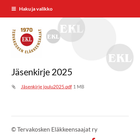
Siirry
Haku ja valikko
sivun
sisältöön
Tervakosken Eläkkeensaajat ry
Jäsenkirje 2025
Jäsenkirje joulu2025.pdf
1 MB
©
Tervakosken Eläkkeensaajat ry