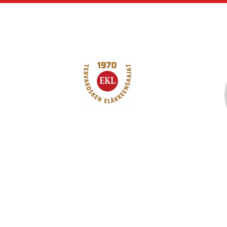
Siirry
sivun
sisältöön
Tervakosken Eläkk