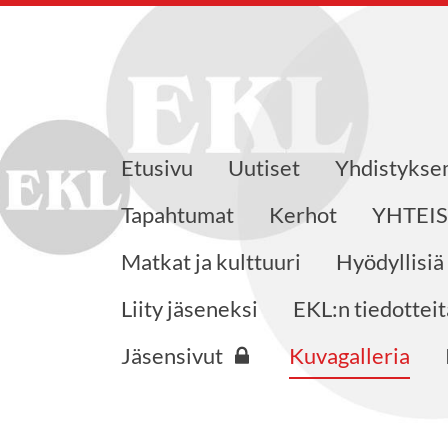
Etusivu
Uutiset
Yhdistyks
eensaajat ry
Tapahtumat
Kerhot
YHTEI
Matkat ja kulttuuri
Hyödyllisiä
Liity jäseneksi
EKL:n tiedotteit
Jäsensivut
Kuvagalleria