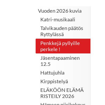
Vuoden 2026 kuvia
Katri-musikaali
Talvikauden päätös
Ryttylässä
Penkkejä pyllyille
perkele !
Jäsentapaaminen
12.5
Hattujuhla
Kirppistelyä
ELÄKÖÖN ELÄMÄ
RISTEILY 2026
Hämeen piirikokous