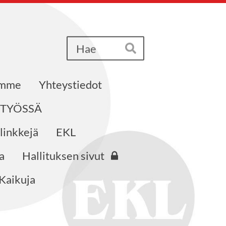
Haku
Hae
emme
Yhteystiedot
STYÖSSÄ
 linkkejä
EKL
a
Hallituksen sivut
Kaikuja