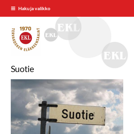
Siirry
Haku ja valikko
sivun
sisältöön
Tervakosken Eläkkeensaajat ry
Suotie