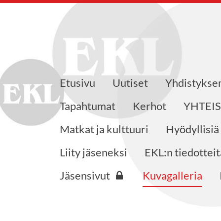
Etusivu
Uutiset
Yhdistyks
eensaajat ry
Tapahtumat
Kerhot
YHTEI
Matkat ja kulttuuri
Hyödyllisiä
Liity jäseneksi
EKL:n tiedotteit
Jäsensivut
Kuvagalleria