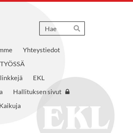
Haku
Hae
emme
Yhteystiedot
STYÖSSÄ
 linkkejä
EKL
a
Hallituksen sivut
Kaikuja