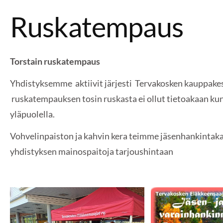
Ruskatempaus
Torstain ruskatempaus
Yhdistyksemme aktiivit järjesti Tervakosken kauppake
ruskatempauksen tosin ruskasta ei ollut tietoakaan kun 
yläpuolella.
Vohvelinpaiston ja kahvin kera teimme jäsenhankintak
yhdistyksen mainospaitoja tarjoushintaan