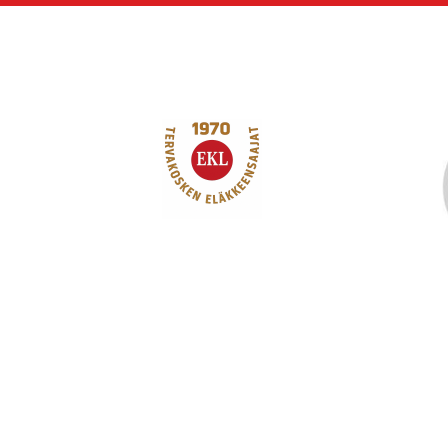
Siirry
sivun
sisältöön
Tervakosken Eläkk