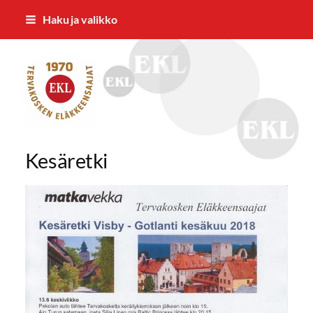
Siirry
Haku ja valikko
sivun
sisältöön
Tervakosken Eläkkeensaajat ry
Kesäretki