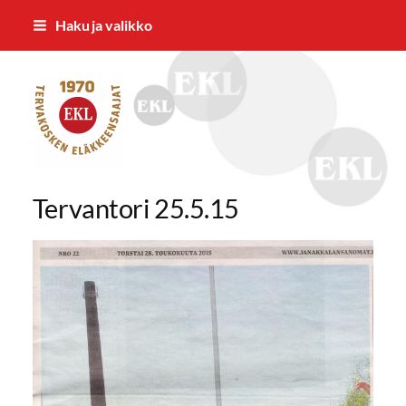
Siirry
Haku ja valikko
sivun
sisältöön
Tervakosken Eläkkeensaajat ry
Tervantori 25.5.15