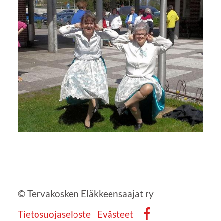
©
Tervakosken Eläkkeensaajat ry
Tietosuojaseloste
Evästeet