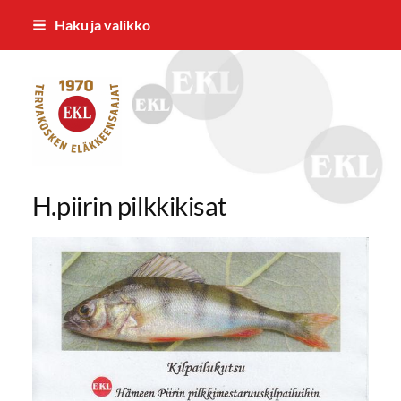
Siirry
Haku ja valikko
sivun
sisältöön
Tervakosken Eläkkeensaajat ry
H.piirin pilkkikisat