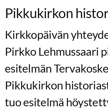
Pikkukirkon histor
Kirkkopäivän yhteyd
Pirkko Lehmussaari pi
esitelmän Tervakosk
Pikkukirkon historias
tuo esitelmä höystet