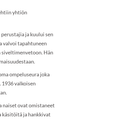
ehtiin yhtiön
 perustajia ja kuului sen
a valvoi tapahtuneen
n siveltimenvetoon. Hän
omaisuudestaan.
n oma ompeluseura joka
. 1936 valkoisen
kan.
ka naiset ovat omistaneet
a käsitöitä ja hankkivat