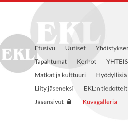
Etusivu
Uutiset
Yhdistyks
eensaajat ry
Tapahtumat
Kerhot
YHTEI
Matkat ja kulttuuri
Hyödyllisiä
Liity jäseneksi
EKL:n tiedotteit
Jäsensivut
Kuvagalleria