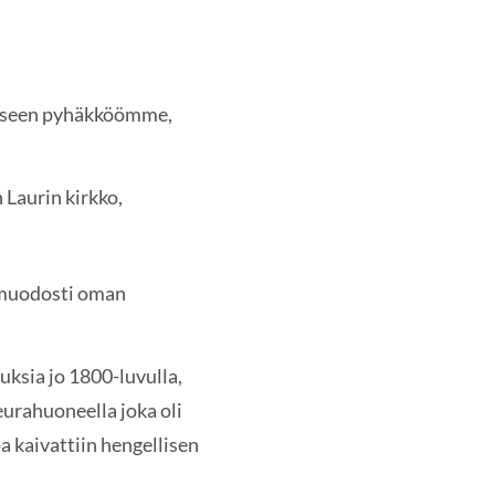
rsiseen pyhäkköömme,
 Laurin kirkko,
) muodosti oman
ksia jo 1800-luvulla,
urahuoneella joka oli
a kaivattiin hengellisen