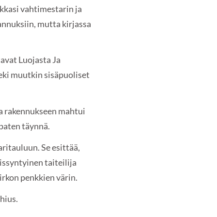
kasi vahtimestarin ja
nnuksiin, mutta kirjassa
tavat Luojasta Ja
teki muutkin sisäpuoliset
 ja rakennukseen mahtui
upaten täynnä.
ritauluun. Se esittää,
ssyntyinen taiteilija
irkon penkkien värin.
hius.