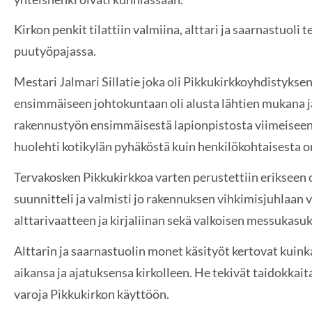
Kirkon penkit tilattiin valmiina, alttari ja saarnastuoli t
puutyöpajassa.
Mestari Jalmari Sillatie joka oli Pikkukirkkoyhdistyksen
ensimmäiseen johtokuntaan oli alusta lähtien mukana j
rakennustyön ensimmäisestä lapionpistosta viimeisee
huolehti kotikylän pyhäköstä kuin henkilökohtaisesta 
Tervakosken Pikkukirkkoa varten perustettiin eriksee
suunnitteli ja valmisti jo rakennuksen vihkimisjuhlaan v
alttarivaatteen ja kirjaliinan sekä valkoisen messukasu
Alttarin ja saarnastuolin monet käsityöt kertovat kuin
aikansa ja ajatuksensa kirkolleen. He tekivät taidokkait
varoja Pikkukirkon käyttöön.