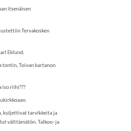
man itsenäisen
ustettiin Tervakosken
arl Eklund.
a tontin, Toivan kartanon
iso riihi???
kukirkkoaan.
 kuljettivat tarvikkeita ja
lut välttämätön. Talkoo- ja