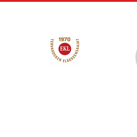
Siirry
sivun
sisältöön
Tervakosken Eläkk