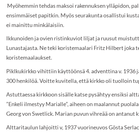
Myöhemmin tehdas maksoi rakennuksen ylläpidon, palk
ensimmäiset papitkin. Myös seurakunta osallistui kusta
ei mainittu minkälaisiin.
Ikkunoiden ja ovien ristinkuviot liljat ja ruusut muistut
Lunastajasta. Ne teki koristemaalari Fritz Hilbert joka 
koristemaalaukset.
Piklkukirkko vihittiin käyttöönsä 4. adventtina v. 1936
300 henkilöä. Voitte kuvitella, että kirkko oli tuolloin t
Astuttaessa kirkkoon sisälle katse pysähtyy ensiksi altta
”Enkeli ilmestyy Marialle”, aiheen on maalannut puolalai
Georg von Swetlick. Marian puvun vihreää on antanut k
Alttaritaulun lahjoitti v, 1937 vuorineuvos Gösta Serlac