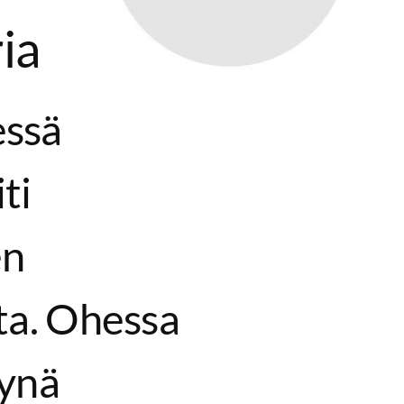
ia
essä
ti
en
ta. Ohessa
tynä