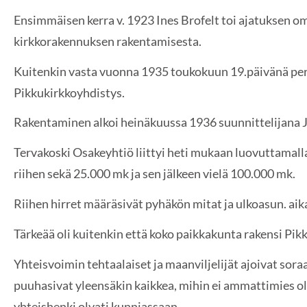
Ensimmäisen kerra v. 1923 Ines Brofelt toi ajatuksen o
kirkkorakennuksen rakentamisesta.
Kuitenkin vasta vuonna 1935 toukokuun 19.päivänä per
Pikkukirkkoyhdistys.
Rakentaminen alkoi heinäkuussa 1936 suunnittelijana J
Tervakoski Osakeyhtiö liittyi heti mukaan luovuttamall
riihen sekä 25.000 mk ja sen jälkeen vielä 100.000 mk.
Riihen hirret määräsivät pyhäkön mitat ja ulkoasun. aika 
Tärkeää oli kuitenkin että koko paikkakunta rakensi Pik
Yhteisvoimin tehtaalaiset ja maanviljelijät ajoivat soraa,
puuhasivat yleensäkin kaikkea, mihin ei ammattimies ol
yhteishenki olvati kunniassaan.