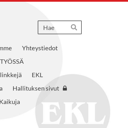
Haku
Hae
emme
Yhteystiedot
STYÖSSÄ
 linkkejä
EKL
a
Hallituksen sivut
Kaikuja