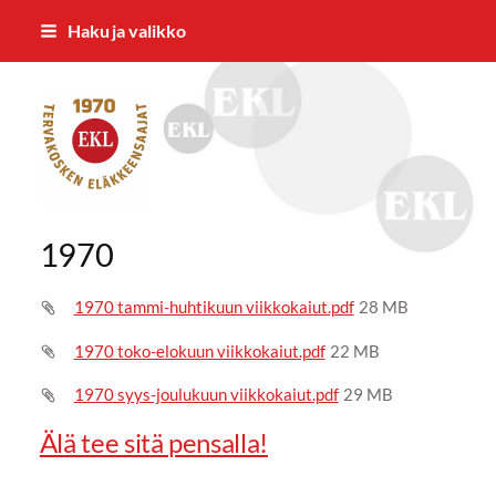
Siirry
Haku ja valikko
sivun
sisältöön
Tervakosken Eläkkeensaajat ry
1970
1970 tammi-huhtikuun viikkokaiut.pdf
28 MB
1970 toko-elokuun viikkokaiut.pdf
22 MB
1970 syys-joulukuun viikkokaiut.pdf
29 MB
Älä tee sitä pensalla!