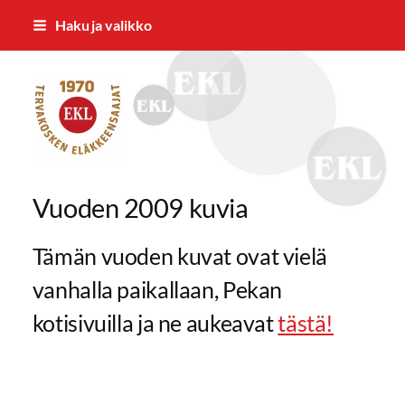
Siirry
Haku ja valikko
sivun
sisältöön
Tervakosken Eläkkeensaajat ry
Vuoden 2009 kuvia
Tämän vuoden kuvat ovat vielä
vanhalla paikallaan, Pekan
kotisivuilla ja ne aukeavat
tästä!