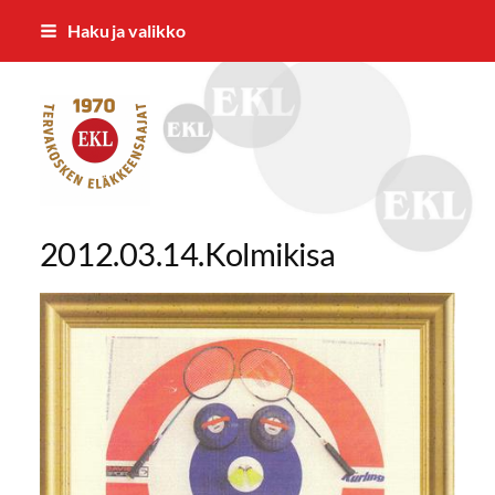
Siirry
Haku ja valikko
sivun
sisältöön
Tervakosken Eläkkeensaajat ry
2012.03.14.Kolmikisa