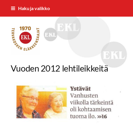
Siirry
Haku ja valikko
sivun
sisältöön
Tervakosken Eläkkeensaajat ry
Vuoden 2012 lehtileikkeitä