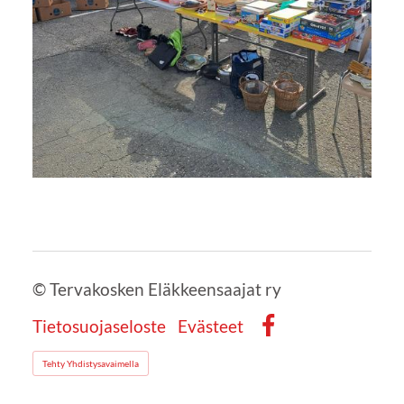
©
Tervakosken Eläkkeensaajat ry
Tietosuojaseloste
Evästeet
Facebook
Tehty Yhdistysavaimella