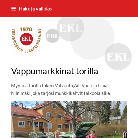
Siirry
Haku ja valikko
sivun
sisältöön
Tervakosken Eläkkeensaajat ry
Vappumarkkinat torilla
Myyjinä torilla Inkeri Valvento,Aili Vuori ja Irma
Niinimäki joka tarjosi munkkikahvit talkoolaisille