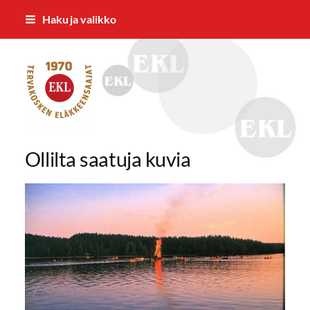
Siirry
Haku ja valikko
sivun
sisältöön
Tervakosken Eläkkeensaajat ry
Ollilta saatuja kuvia