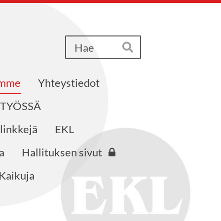
Haku
Hae
emme
Yhteystiedot
STYÖSSÄ
 linkkejä
EKL
a
Hallituksen sivut
Kaikuja