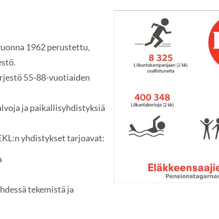
 vuonna 1962 perustettu,
estö.
ärjestö 55-88-vuotiaiden
voja ja paikallisyhdistyksiä
EKL:n yhdistykset tarjoavat:
a
hdessä tekemistä ja