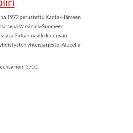
iri
onna 1972 perustettu Kanta-Hämeen
ssa sekä Varsinais-Suomeen
ssa ja Pirkanmaalle kuuluvan
hdistysten yhteisjärjestö. Alueella
teensä noin 3700.