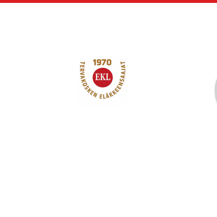
Siirry
sivun
sisältöön
Tervakosken Eläkk