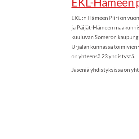
EKL-Hämeen pi
EKL :n Hämeen Piiri on vu
ja Päijät-Hämeen maakunni
kuuluvan Someron kaupungi
Urjalan kunnassa toimivien y
on yhteensä 23 yhdistystä.
Jäseniä yhdistyksissä on yh