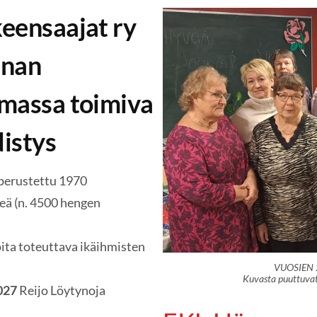
eensaajat ry
nnan
massa toimiva
istys
perustettu 1970
ä (n. 4500 hengen
ita toteuttava ikäihmisten
VUOSIEN 
Kuvasta puuttuvat 
027
Reijo Löytynoja