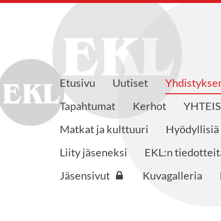
Etusivu
Uutiset
Yhdistyks
eensaajat ry
Tapahtumat
Kerhot
YHTEI
Matkat ja kulttuuri
Hyödyllisiä
Liity jäseneksi
EKL:n tiedotteit
Jäsensivut
Kuvagalleria