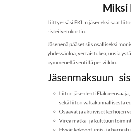
Miksi 
Liittyessäsi EKL:n jäseneksi saat liito
risteilyetukortin.
Jäsenenä pääset siis osalliseksi moni
yhdessäoloa, vertaistukea, uusia ystä
kymmenellä sentillä per viikko.
Jäsenmaksuun
sis
Liiton jäsenlehti Eläkkeensaaja, 
sekä liiton valtakunnallisesta 
Osaavat ja aktiiviset kerhojen v
Vireä matka- ja kulttuuritoimin
Hyvät kokoontumis- ja harrastu