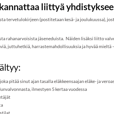
kannattaa liittyä yhdistyks
sta tervetulokirjeen (postitetaan kesä- ja joulukuussa), jost
sta rahanarvoisista jäseneduista. Näiden lisäksi liitto va
viä, juttuhetkiä, harrastemahdollisuuksia ja hyvää mieltä 
ältyy:
joka pitää sinut ajan tasalla eläkkeensaajan eläke- ja veroas
edunvalvonnasta, ilmestyen 5 kertaa vuodessa
etäjät
ta
stilat