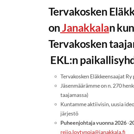
Tervakosken Eläkk
on
Janakkala
n ku
Tervakosken taaja
EKL:n paikallisyhd
Tervakosken Eläkkeensaajat Ry 
Jäsenmäärämme on n. 270 henke
taajamassa)
Kuntamme aktiivisin, uusia ideo
järjestö
Puheenjohtaja vuonna 2026
-
2
reijo.loytynoja@janakkala.fi