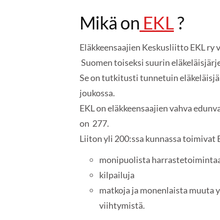
Mikä on
EKL
?
Eläkkeensaajien Keskusliitto EKL ry
Suomen toiseksi suurin eläkeläisjärj
Se on tutkitusti tunnetuin eläkeläisj
joukossa.
EKL on eläkkeensaajien vahva edunval
on 277.
Liiton yli 200:ssa kunnassa toimivat 
monipuolista harrastetoiminta
kilpailuja
matkoja ja monenlaista muuta y
viihtymistä.