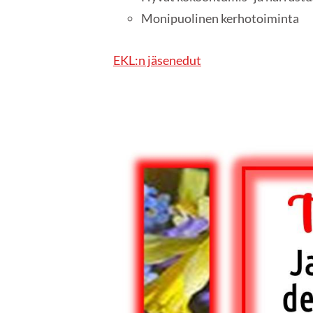
Monipuolinen kerhotoiminta
EKL:n jäsenedut