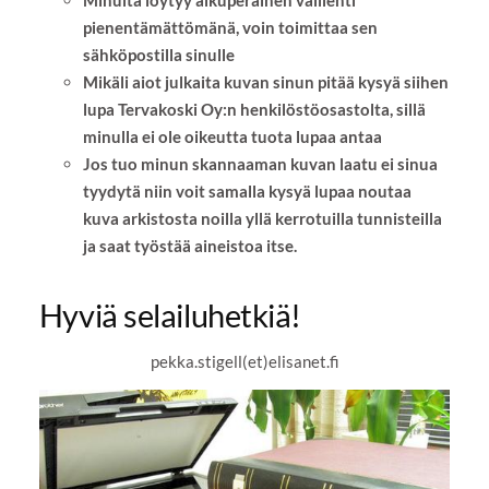
Minulta löytyy alkuperäinen välilehti
pienentämättömänä, voin toimittaa sen
sähköpostilla sinulle
Mikäli aiot julkaita kuvan sinun pitää kysyä siihen
lupa Tervakoski Oy:n henkilöstöosastolta, sillä
minulla ei ole oikeutta tuota lupaa antaa
Jos tuo minun skannaaman kuvan laatu ei sinua
tyydytä niin voit samalla kysyä lupaa noutaa
kuva arkistosta noilla yllä kerrotuilla tunnisteilla
ja saat työstää aineistoa itse.
Hyviä selailuhetkiä!
pekka.stigell(et)elisanet.fi