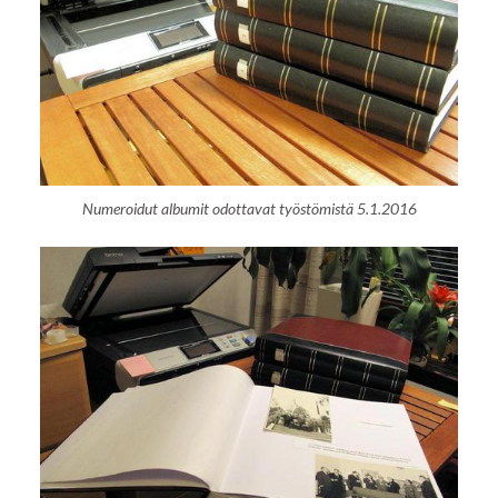
Numeroidut albumit odottavat työstömistä 5.1.2016