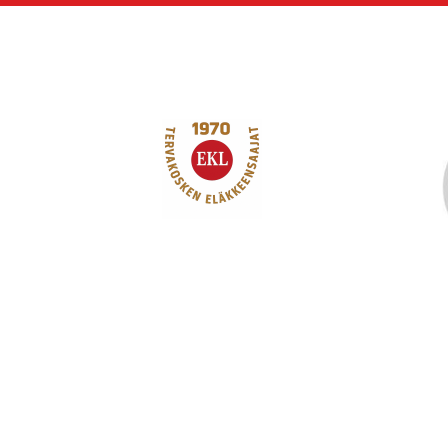
Siirry
sivun
sisältöön
Tervakosken Eläkk