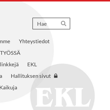
Haku
Hae
emme
Yhteystiedot
STYÖSSÄ
 linkkejä
EKL
a
Hallituksen sivut
Kaikuja