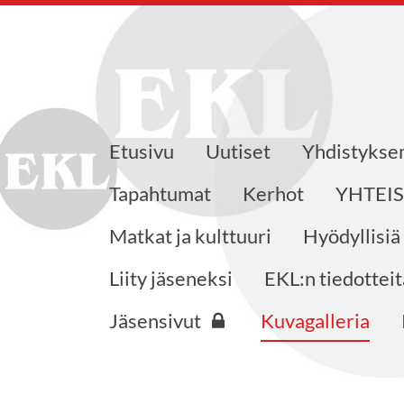
Etusivu
Uutiset
Yhdistyks
eensaajat ry
Tapahtumat
Kerhot
YHTEI
Matkat ja kulttuuri
Hyödyllisiä
Liity jäseneksi
EKL:n tiedotteit
Jäsensivut
Kuvagalleria