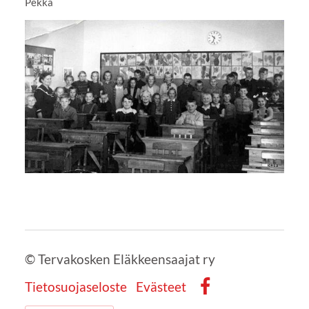
Pekka
©
Tervakosken Eläkkeensaajat ry
Tietosuojaseloste
Evästeet
Facebook