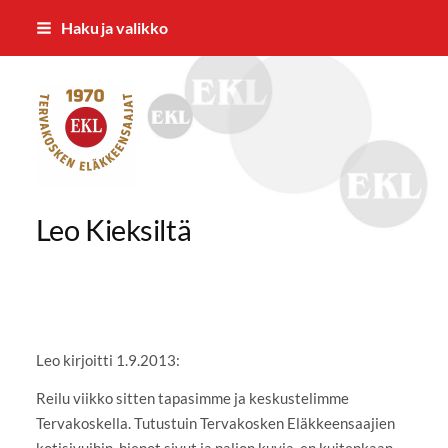
Siirry
Haku ja valikko
sivun
sisältöön
Tervakosken Eläkkeensaajat ry
Leo Kieksiltä
Leo kirjoitti 1.9.2013:
Reilu viikko sitten tapasimme ja keskustelimme
Tervakoskella. Tutustuin Tervakosken Eläkkeensaajien
kotisivuihin, hienot sivut ja paljon kuvia, en kuitenkaan