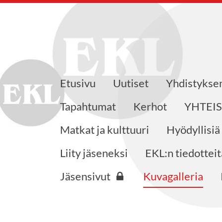
Etusivu
Uutiset
Yhdistyks
eensaajat ry
Tapahtumat
Kerhot
YHTEI
Matkat ja kulttuuri
Hyödyllisiä
Liity jäseneksi
EKL:n tiedotteit
Jäsensivut
Kuvagalleria