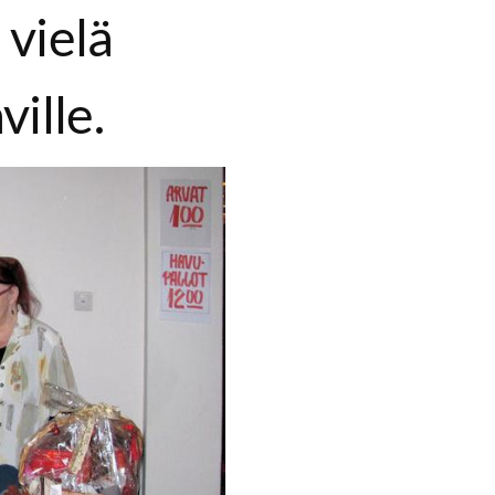
 vielä
ille.