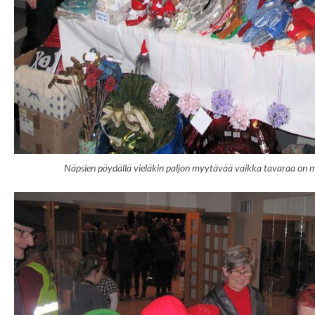
Näpsien pöydällä vieläkin paljon myytävää vaikka tavaraa on m