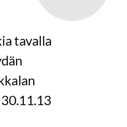
ia tavalla
öydän
kkalan
 30.11.13