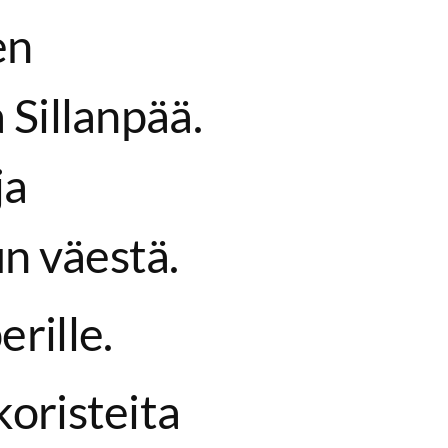
en
 Sillanpää.
ja
n väestä.
erille.
koristeita