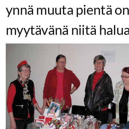
ynnä muuta pientä on
myytävänä niitä haluav