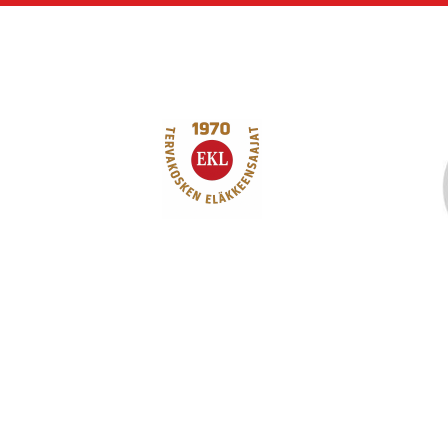
Siirry
sivun
sisältöön
Tervakosken Eläkk