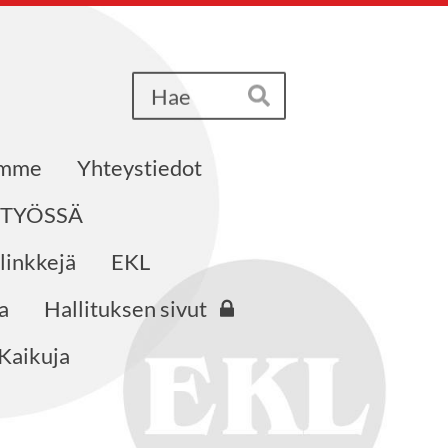
Haku
Hae
emme
Yhteystiedot
STYÖSSÄ
 linkkejä
EKL
a
Hallituksen sivut
Kaikuja