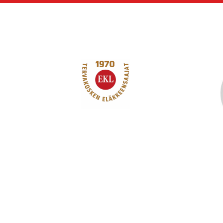
Siirry
sivun
sisältöön
Tervakosken Eläkk