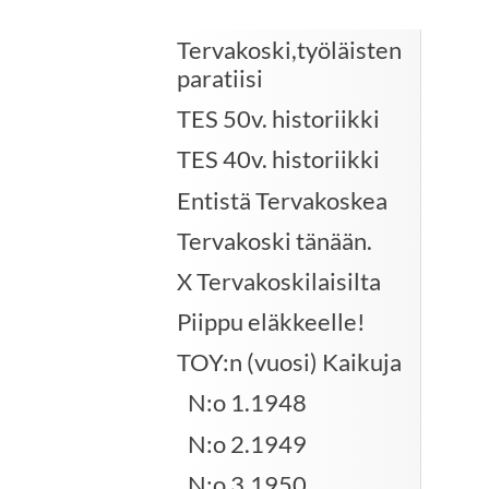
Tervakoski,työläisten
paratiisi
TES 50v. historiikki
TES 40v. historiikki
Entistä Tervakoskea
Tervakoski tänään.
X Tervakoskilaisilta
Piippu eläkkeelle!
TOY:n (vuosi) Kaikuja
N:o 1.1948
N:o 2.1949
N:o 3.1950