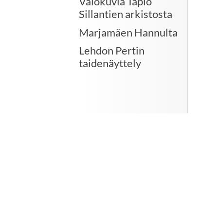
Valokuvia Tapio
Sillantien arkistosta
Marjamäen Hannulta
Lehdon Pertin
taidenäyttely