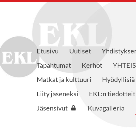
Etusivu
Uutiset
Yhdistyks
eensaajat ry
Tapahtumat
Kerhot
YHTEI
Matkat ja kulttuuri
Hyödyllisiä
Liity jäseneksi
EKL:n tiedotteit
Jäsensivut
Kuvagalleria