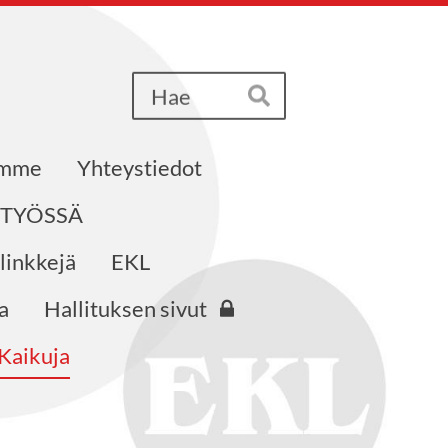
Haku
Hae
emme
Yhteystiedot
STYÖSSÄ
 linkkejä
EKL
a
Hallituksen sivut
Kaikuja