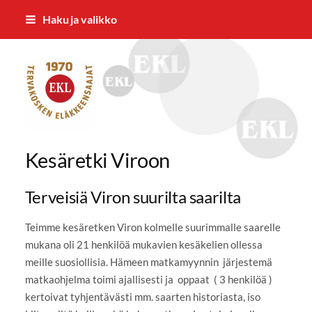
Siirry
Haku ja valikko
sivun
sisältöön
Tervakosken Eläkkeensaajat ry
Kesäretki Viroon
Terveisiä Viron suurilta saarilta
Teimme kesäretken Viron kolmelle suurimmalle saarelle
mukana oli 21 henkilöä mukavien kesäkelien ollessa
meille suosiollisia. Hämeen matkamyynnin järjestemä
matkaohjelma toimi ajallisesti ja oppaat ( 3 henkilöä )
kertoivat tyhjentävästi mm. saarten historiasta, iso