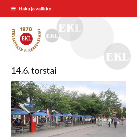
Siirry
Haku ja valikko
sivun
sisältöön
Tervakosken Eläkkeensaajat ry
14.6. torstai