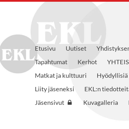
Etusivu
Uutiset
Yhdistyks
eensaajat ry
Tapahtumat
Kerhot
YHTEI
Matkat ja kulttuuri
Hyödyllisiä
Liity jäseneksi
EKL:n tiedotteit
Jäsensivut
Kuvagalleria