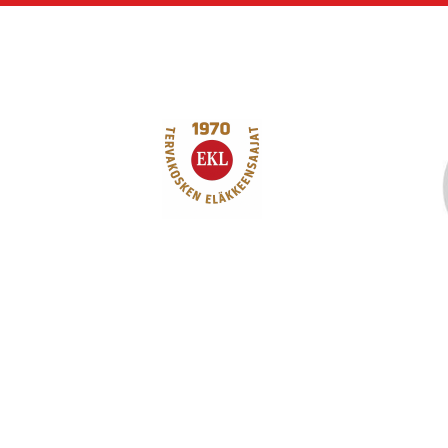
Siirry
sivun
sisältöön
Tervakosken Eläkk