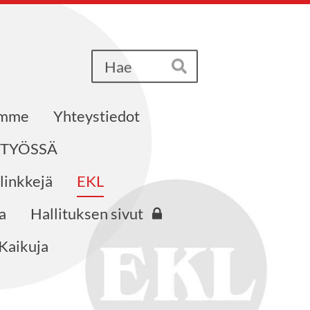
Haku
Hae
emme
Yhteystiedot
STYÖSSÄ
 linkkejä
EKL
a
Hallituksen sivut
Kaikuja