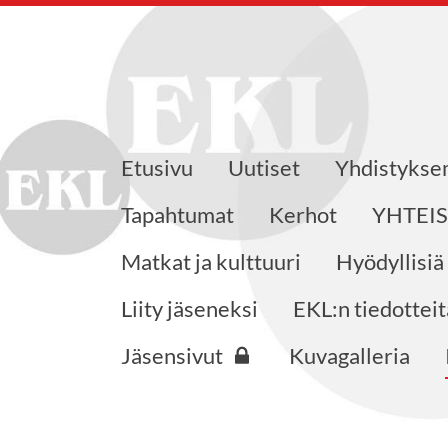
Etusivu
Uutiset
Yhdistyks
eensaajat ry
Tapahtumat
Kerhot
YHTEI
Matkat ja kulttuuri
Hyödyllisiä
Liity jäseneksi
EKL:n tiedotteit
Jäsensivut
Kuvagalleria