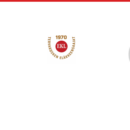
Siirry
sivun
sisältöön
Tervakosken Eläkk