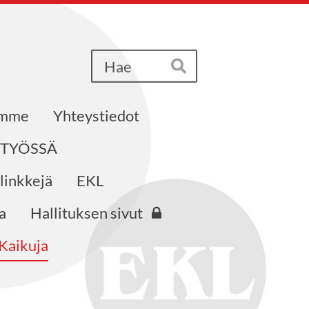
Haku
Hae
emme
Yhteystiedot
STYÖSSÄ
 linkkejä
EKL
a
Hallituksen sivut
Kaikuja