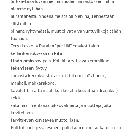
Sirkka-Liisa löysimme ihan uuden harrastuksen mihin
olemme nyt ihan
hurahtaneita. Yhdellä meistä oli pieni haju ennestään
siitä mihin
olimme ryhtymässä, muut olivat aivan untuvikkoja tähän
touhuun.
Tervakoskella Patalan "perällä" omakotitalon
kellarikerroksessa on
Rita
Lindblomin
savipaja. Kaikki tarvittava keramiikan
tekemiseen löytyy
samasta kerroksesta: askarteluhuone pöytineen,
mankeli, makkarakone,
kavaletit, (näitä maallikon kielellä kutsutaan dreijaksi )
sekä
satamäärin erilaisia pikkuvälineitä ja muotteja joita
kuvitellaan
tarvitsevan kun savea muotoillaan.
Polttohuone jossa esineet poltetaan ensin raakapoltossa