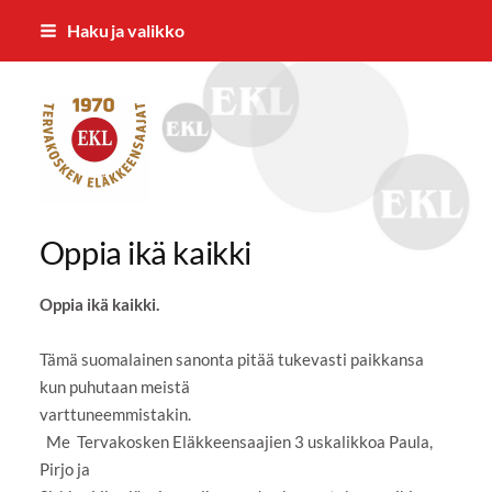
Siirry
Haku ja valikko
sivun
sisältöön
Tervakosken Eläkkeensaajat ry
Oppia ikä kaikki
Oppia ikä kaikki.
Tämä suomalainen sanonta pitää tukevasti paikkansa
kun puhutaan meistä
varttuneemmistakin.
Me Tervakosken Eläkkeensaajien 3 uskalikkoa Paula,
Pirjo ja