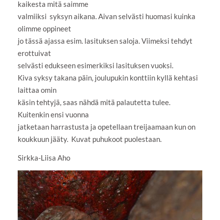
kaikesta mitä saimme
valmiiksi syksyn aikana. Aivan selvästi huomasi kuinka
olimme oppineet
jo tässä ajassa esim. lasituksen saloja. Viimeksi tehdyt
erottuivat
selvästi edukseen esimerkiksi lasituksen vuoksi.
Kiva syksy takana päin, joulupukin konttiin kyllä kehtasi
laittaa omin
käsin tehtyjä, saas nähdä mitä palautetta tulee.
Kuitenkin ensi vuonna
jatketaan harrastusta ja opetellaan treijaamaan kun on
koukkuun jääty. Kuvat puhukoot puolestaan.
Sirkka-Liisa Aho