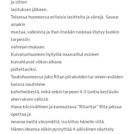
ja sitten
lasituksen jälkeen.
Toisessa huoneessa erilaisia lasitteita ja värejä. Savea:
ainakin
mustaa, valkoista ja ihan itseään ruskeaa löytyy kunkin
tarpeisiin
valinnan mukaan.
Kuivatushuoneen hyllyillä muovaillut esineet
kuivahtavat viikon aikana
poltettaviksi.
Taukohuoneessa joko Ritan piirakoiden tai omien eväiden
kanssa nautimme
kahvihetkestä, mikä onkin tarpeen 4-5 tuntia kestävän
aherruksen välissä.
Ihana kärsivällinen ja kannustava "Ritaritar" Rita jaksaa
opettaa ja
neuvoa meitä väsymättä, iso kiitos hänelle siitä.
Hänen ideansa olikin pystyttää 4-päiväinen näyttely