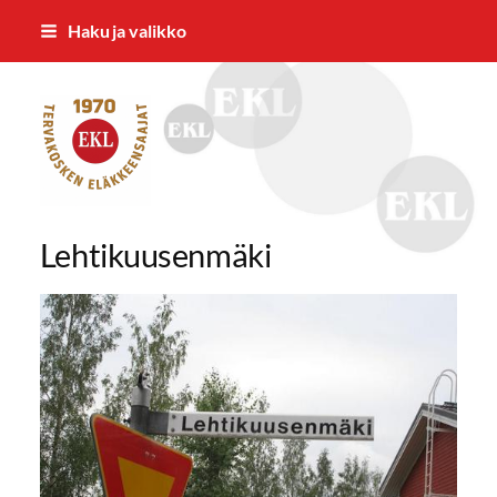
Siirry
Haku ja valikko
sivun
sisältöön
Tervakosken Eläkkeensaajat ry
Lehtikuusenmäki