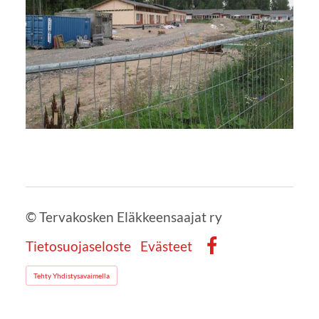
©
Tervakosken Eläkkeensaajat ry
Tietosuojaseloste
Evästeet
Facebook
Tehty Yhdistysavaimella