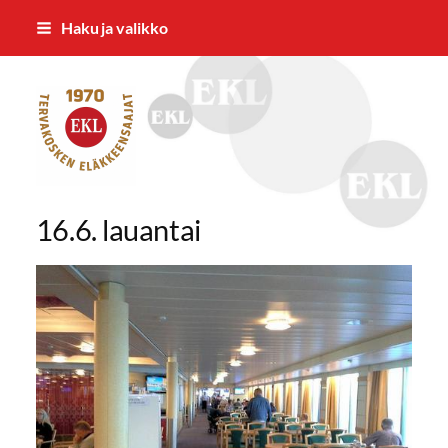
Siirry
Haku ja valikko
sivun
sisältöön
Tervakosken Eläkkeensaajat ry
16.6. lauantai