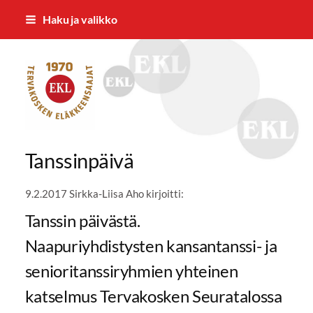
Siirry
Haku ja valikko
sivun
sisältöön
Tervakosken Eläkkeensaajat ry
Tanssinpäivä
9.2.2017 Sirkka-Liisa Aho kirjoitti:
Tanssin päivästä.
Naapuriyhdistysten kansantanssi- ja
senioritanssiryhmien yhteinen
katselmus Tervakosken Seuratalossa