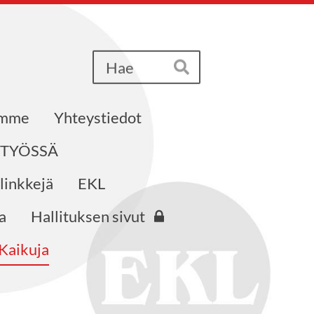
Haku
Hae
emme
Yhteystiedot
STYÖSSÄ
 linkkejä
EKL
a
Hallituksen sivut
Kaikuja