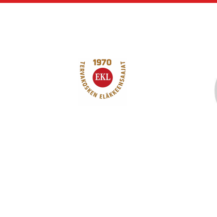
Siirry
sivun
sisältöön
Tervakosken Eläkk