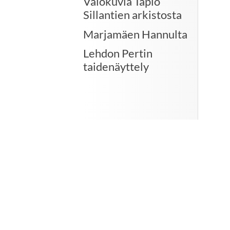
Valokuvia Tapio
Sillantien arkistosta
Marjamäen Hannulta
Lehdon Pertin
taidenäyttely