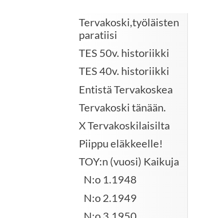
Tervakoski,työläisten
paratiisi
TES 50v. historiikki
TES 40v. historiikki
Entistä Tervakoskea
Tervakoski tänään.
X Tervakoskilaisilta
Piippu eläkkeelle!
TOY:n (vuosi) Kaikuja
N:o 1.1948
N:o 2.1949
N:o 3.1950