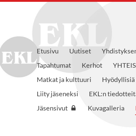
Etusivu
Uutiset
Yhdistyks
eensaajat ry
Tapahtumat
Kerhot
YHTEI
Matkat ja kulttuuri
Hyödyllisiä
Liity jäseneksi
EKL:n tiedotteit
Jäsensivut
Kuvagalleria